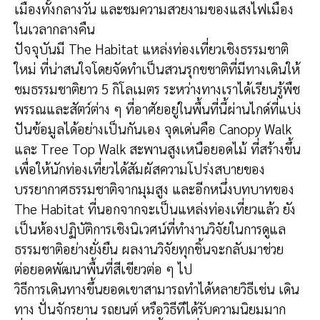
เมืองทั้งก
ลางวัน และชมความสวยงามของแสงไฟเมื
อง
ในเวลากลางคืน
ปัจจุบันมี The Habitat แหล่งท่องเที่ยวเชิงธรรมชาต
ใหม่ ที่น่าสนใจโดยจัดทำเป็นสวนร
ุกขชาติที่มีทางเดินให้
ชมธร
รมชาติยาว 5 กิโลเมตร ระหว่างทางเราได้เรียนรู้พื
ช
พรรณและสัตว์ต่าง ๆ ที่อาศัยอยู่ในพื้นที่นี้ผ่
านไกด์ที่แบ่ง
ปันข้อมูลได้อ
ย่างเป็นกันเอง จุดเด่นคือ Canopy Walk
และ Tree Top Walk สะพานสูงเหนือยอดไม้ ที่สร้างขึ้น
เพื่อให้นักท่อ
งเที่ยวได้สัมผัสความโปร่งส
บายของ
บรรยากาศธรรมชาติจากม
ุมสูง และอีกหนึ่งบทบาทของ
The Habitat ที่นอกจากจะเป็นแหล่งท่องเท
ี่ยวแล้ว ยัง
เป็นห้องปฏิบัติการเชิงน
ิเวศน์ที่ทำงานวิจัยในการดู
แล
ธรรมชาติอย่างยั่งยืน ผลงานวิจัยทุกชิ้นจะกลับมาช
่วย
ต่อยอดพัฒนาพื้นที่สีเขี
ยวต่อ ๆ ไป
วิธีการเดินทางขึ้นยอดเขาสา
มารถทำได้หลายวิธีเช่น เดิน
ทาง ปั่นจักรยาน รถยนต์ หรือวิธีทีได้รับความนิยมมา
ก