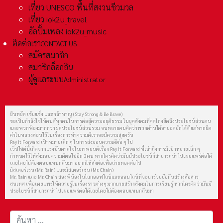
เที่ยว UNESCO พื้นที่สงวนชีวมวล
เที่ยว iok2u_travel
อัลปั้มเพลง iok2u_music
ติดต่อเรา
CONTACT US
สมัครสมาชิก
สมาชิกล็อกอิน
ผู้ดูแลระบบ
Administrator
ยืนหยัด เข้มแข็ง และกล้าหาญ (Stay Strong & Be Brave)
ขอเป็นกำลังใจให้คนดีทุกคนในการต่อสู้ความอยุติธรรม ในยุคสังคมที่คดโกงยึดถึงประโยชน์ส่วนตน
และพวกฟ้องมากกว่าผลประโยชน์ส่วนรวม จนหลายคนคิดว่าพวกด้านได้อายอดมักได้ดี แต่หากยึด
คำในหลวงสอนไว้ในเรื่องการทำความดีเราจะมีความสุขครับ
Pay It Forward เป้าหมายเล็ก ๆ ในการส่งมอบความดีต่อ ๆ ไป
เว็ปไซต์นี้เกิดจากแรงบันดาลใจในภาพยนต์เรื่อง Pay It Forward ที่เล่าถึงการมีเป้าหมายเล็ก ๆ
กำหนดไว้ให้ส่งมอบความดีต่อไปอีก 3 คน หากใครคิดว่ามันมีประโยชน์ก็สามารถนำไปเผยแพร่ต่อได้
เลยโดยไม่ต้องตอบแทนกลับมา อยากให้ส่งต่อเพื่อถ่ายทอดต่อไป
มิสเตอร์เรน (Mr. Rain) และมิสเตอร์เชน (Mr. Chain)
Mr. Rain และ Mr. Chain สองพี่น้องในโลกออฟไลน์และออนไลน์ที่จะมาร่วมมือกันสร้างสื่อสาร
สนเทศ เพื่อเผยแพร่ให้ความรู้ในเรื่องราวต่างๆ มากมายสร้างสังคมในการเรียนรู้ หากใครคิดว่ามันมี
ประโยชน์ก็สามารถนำไปเผยแพร่ต่อได้เลยโดยไม่ต้องตอบแทนกลับมา
การค้นหา