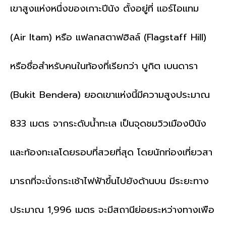
เขาสูงแห่งหนึ่งของ
เกาะปีนัง ตั้งอยู่ที่ แอร์ไอแทม
(Air Itam) หรือ แฟลกสตาฟฮิลล์ (Flagstaff Hill)
หรือชื่อสำ
หรับคนในท้องที่เ
รียกว่า บูกิต เบนดารา
(Bukit Bendera) ยอดเขาแห่งนี้มีความสูงประม
าณ
833 เมตร จากระดับน้ำทะเล เป็นจุดชมวิวเมืองปีนัง
และท
้องทะเลโดยรอบที่สวยที่สุด โดยนักท่องเที่ยวสา
มารถที่จ
ะนั่งกระเช้าไฟฟ้าขึ้นไปยัง
ด้านบน มีระยะทาง
ประมาณ 1,996 เมตร จะมีสถานีย่อยระหว่างทางเพื
่อ