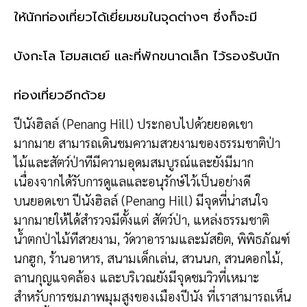
ให้นักท่องเที่ยวได้เยี่ย
มชมในจุดต่างๆ ซึ่งก็จะมี
บังกะโล โฮมสเตย์ และที่พักขนาดเล็ก ไว้รองรับนัก
ท่องเที่ยวอีกด
้วย
ปีนังฮิลล์ (Penang Hill) ประกอบไปด้วยยอดเขา
มากมาย สามารถเดินชมความสวยงามของธ
รรมชาติป่า
ไม้และสัตว์ป่าที
่มีความอุดมสมบูรณ์และยังมี
มาก
เนื่องจากได้รับการดูแลและอ
นุรักษ์ไว้เป็นอย่างดี
บนยอดเขา ปีนังฮิลล์ (Penang Hill) มีจุดที่น่าสนใจ
มากมายให้ได
้สำรวจมีตั้งแต่ สัตว์ป่า, แหล่งธรรมชาติ
น้ำตกป่าไม้ที
่สวยงาม, วัดวาอารามและมัสยิต, พิพิธภัณฑ์
นกฮูก, ร้านอาหาร, สนามเด็กเล่น, สวนนก, สวนดอกไม้,
ลานกุญแจคล้อง และบริเวณยังมีจุดชมวิวที่เ
หมาะ
สำหรับการชมภาพมุมสูงขอ
งเมืองปีนัง ที่เราสามารถเห็น