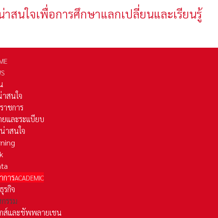
น่าสนใจเพื่อการศึกษาแลกเปลี่ยนและเรียนรู้
ME
WS
่น
่น่าสนใจ
รราชการ
ยและระเเบียบ
ี่น่าสนใจ
rning
k
ata
าการ
ACADEMIC
ธุรกิจ
หกรรม
ติกส์และชัพพลายเชน