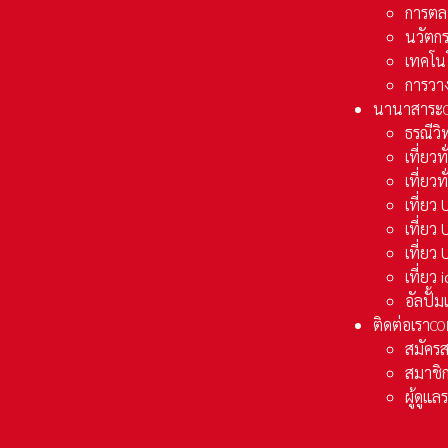
การตล
นวัตก
เทคโน
การวา
นานาสาระ
ธรณีวิ
เที่ยวท
เที่ยวท
เที่ย
เที่ย
เที่ยว
เที่ยว
อัลปั้
ติดต่อเรา
CO
สมัคร
สมาชิก
ผู้ดูแ