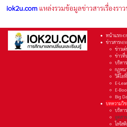
iok2u.com
แหล่งรวมข้อมูลข่าวสารเรื่องราว
หน้าแรก
HO
ข่าวสาร
NE
ข่าวเด
ข่าวที
บริหา
กฏหมา
วิดีโอท
E-Lea
E-Boo
Big D
บทความวิช
บริหาร
อุตสา
โลจิส