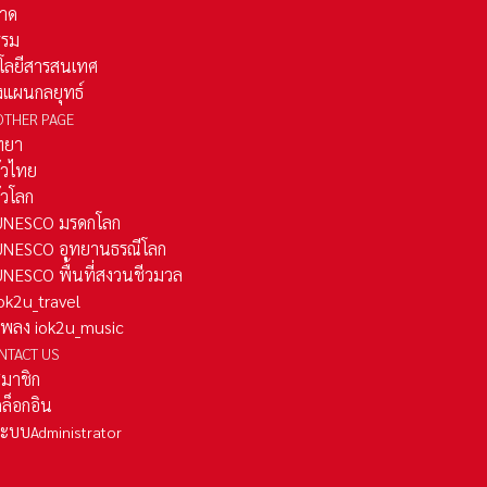
าด
รรม
โลยีสารสนเทศ
งแผนกลยุทธ์
OTHER PAGE
ทยา
ั่วไทย
ั่วโลก
ว UNESCO มรดกโลก
ว UNESCO อุทยานธรณีโลก
 UNESCO พื้นที่สงวนชีวมวล
 iok2u_travel
มเพลง iok2u_music
NTACT US
สมาชิก
ล็อกอิน
ลระบบ
Administrator