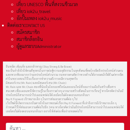
เที่ยว UNESCO พื้นที่สงวนชีวมวล
เที่ยว iok2u_travel
อัลปั้มเพลง iok2u_music
ติดต่อเรา
CONTACT US
สมัครสมาชิก
สมาชิกล็อกอิน
ผู้ดูแลระบบ
Administrator
ยืนหยัด เข้มแข็ง และกล้าหาญ (Stay Strong & Be Brave)
ขอเป็นกำลังใจให้คนดีทุกคนในการต่อสู้ความอยุติธรรม ในยุคสังคมที่คดโกงยึดถึงประโยชน์ส่วนตน
และพวกฟ้องมากกว่าผลประโยชน์ส่วนรวม จนหลายคนคิดว่าพวกด้านได้อายอดมักได้ดี แต่หากยึด
คำในหลวงสอนไว้ในเรื่องการทำความดีเราจะมีความสุขครับ
มิสเตอร์เรน (Mr. Rain) และมิสเตอร์เชน (Mr. Chain)
Mr. Rain และ Mr. Chain สองพี่น้องในโลกออฟไลน์และออนไลน์ที่จะมาร่วมมือกันสร้างสื่อสาร
สนเทศ เพื่อเผยแพร่ให้ความรู้ในเรื่องราวต่างๆ มากมายสร้างสังคมในการเรียนรู้ หากใครคิดว่ามันมี
ประโยชน์ก็สามารถนำไปเผยแพร่ต่อได้เลยโดยไม่ต้องตอบแทนกลับมา
Pay It Forward เป้าหมายเล็ก ๆ ในการส่งมอบความดีต่อ ๆ ไป
เว็ปไซต์นี้เกิดจากแรงบันดาลใจในภาพยนต์เรื่อง Pay It Forward ที่เล่าถึงการมีเป้าหมายเล็ก ๆ
กำหนดไว้ให้ส่งมอบความดีต่อไปอีก 3 คน หากใครคิดว่ามันมีประโยชน์ก็สามารถนำไปเผยแพร่ต่อได้
เลยโดยไม่ต้องตอบแทนกลับมา อยากให้ส่งต่อเพื่อถ่ายทอดต่อไป
การค้นหา