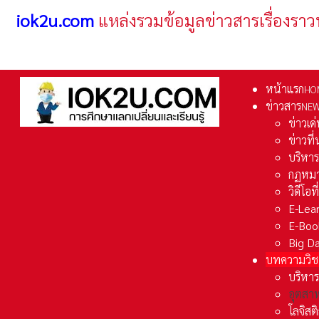
iok2u.com
แหล่งรวมข้อมูลข่าวสารเรื่องราว
หน้าแรก
HO
ข่าวสาร
NE
ข่าวเด
ข่าวที
บริหา
กฏหมา
วิดีโอท
E-Lea
E-Boo
Big D
บทความวิช
บริหาร
อุตสา
โลจิส