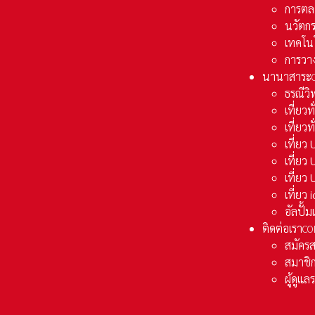
การตล
นวัตก
เทคโน
การวา
นานาสาระ
ธรณีวิ
เที่ยวท
เที่ยวท
เที่ย
เที่ย
เที่ยว
เที่ยว
อัลปั้
ติดต่อเรา
CO
สมัคร
สมาชิก
ผู้ดูแ