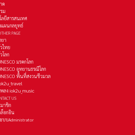
าด
รรม
โลยีสารสนเทศ
งแผนกลยุทธ์
OTHER PAGE
ทยา
ั่วไทย
ั่วโลก
ว UNESCO มรดกโลก
ว UNESCO อุทยานธรณีโลก
 UNESCO พื้นที่สงวนชีวมวล
 iok2u_travel
มเพลง iok2u_music
NTACT US
สมาชิก
ล็อกอิน
ลระบบ
Administrator