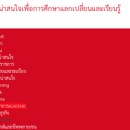
น่าสนใจเพื่อการศึกษาแลกเปลี่ยนและเรียนรู้
ME
WS
่น
่น่าสนใจ
รราชการ
ยและระเเบียบ
ี่น่าสนใจ
rning
k
ata
าการ
ACADEMIC
ธุรกิจ
หกรรม
ติกส์และชัพพลายเชน