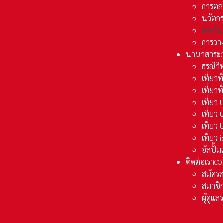
การตล
นวัตก
เทคโน
การวา
นานาสาระ
ธรณีวิ
เที่ยวท
เที่ยวท
เที่ย
เที่ย
เที่ยว
เที่ยว
อัลปั้
ติดต่อเรา
CO
สมัคร
สมาชิก
ผู้ดูแ