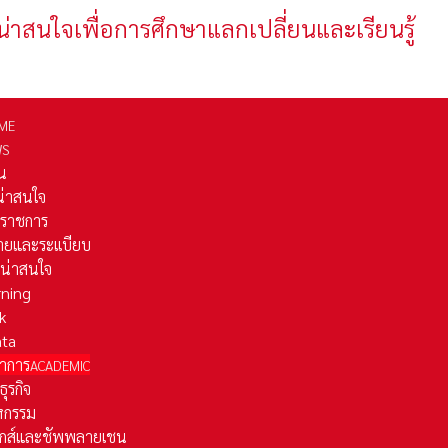
น่าสนใจเพื่อการศึกษาแลกเปลี่ยนและเรียนรู้
ME
WS
่น
่น่าสนใจ
รราชการ
ยและระเเบียบ
ี่น่าสนใจ
rning
k
ata
าการ
ACADEMIC
ธุรกิจ
หกรรม
ติกส์และชัพพลายเชน