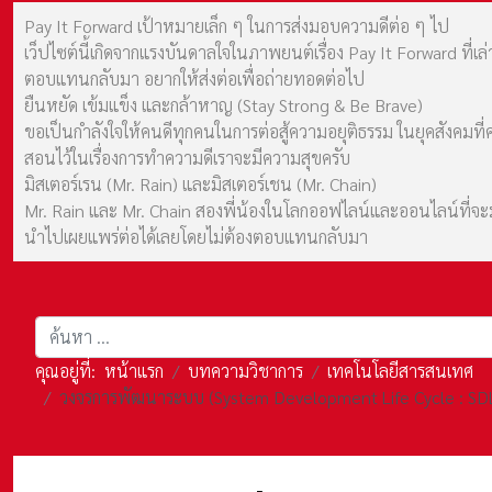
Pay It Forward เป้าหมายเล็ก ๆ ในการส่งมอบความดีต่อ ๆ ไป
เว็ปไซต์นี้เกิดจากแรงบันดาลใจในภาพยนต์เรื่อง Pay It Forward ที่
ตอบแทนกลับมา อยากให้ส่งต่อเพื่อถ่ายทอดต่อไป
ยืนหยัด เข้มแข็ง และกล้าหาญ (Stay Strong & Be Brave)
ขอเป็นกำลังใจให้คนดีทุกคนในการต่อสู้ความอยุติธรรม ในยุคสังค
สอนไว้ในเรื่องการทำความดีเราจะมีความสุขครับ
มิสเตอร์เรน (Mr. Rain) และมิสเตอร์เชน (Mr. Chain)
Mr. Rain และ Mr. Chain สองพี่น้องในโลกออฟไลน์และออนไลน์ที่จะมาร
นำไปเผยแพร่ต่อได้เลยโดยไม่ต้องตอบแทนกลับมา
การค้นหา
คุณอยู่ที่:
หน้าแรก
บทความวิชาการ
เทคโนโลยีสารสนเทศ
วงจรการพัฒนาระบบ (System Development Life Cycle : SDL