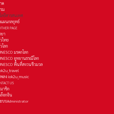
าด
รรม
โลยีสารสนเทศ
งแผนกลยุทธ์
OTHER PAGE
ทยา
ั่วไทย
ั่วโลก
ว UNESCO มรดกโลก
ว UNESCO อุทยานธรณีโลก
 UNESCO พื้นที่สงวนชีวมวล
 iok2u_travel
มเพลง iok2u_music
NTACT US
สมาชิก
ล็อกอิน
ลระบบ
Administrator