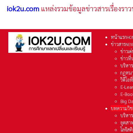
iok2u.com
แหล่งรวมข้อมูลข่าวสารเรื่องราว
หน้าแรก
HO
ข่าวสาร
NE
ข่าวเด
ข่าวที
บริหา
กฏหมา
วิดีโอท
E-Lea
E-Boo
Big D
บทความวิช
บริหาร
อุตสา
โลจิส