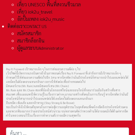
เที่ยว UNESCO พื้นที่สงวนชีวมวล
เที่ยว iok2u_travel
อัลปั้มเพลง iok2u_music
ติดต่อเรา
CONTACT US
สมัครสมาชิก
สมาชิกล็อกอิน
ผู้ดูแลระบบ
Administrator
Pay It Forward เป้าหมายเล็ก ๆ ในการส่งมอบความดีต่อ ๆ ไป
เว็ปไซต์นี้เกิดจากแรงบันดาลใจในภาพยนต์เรื่อง Pay It Forward ที่เล่าถึงการมีเป้าหมายเล็ก ๆ
กำหนดไว้ให้ส่งมอบความดีต่อไปอีก 3 คน หากใครคิดว่ามันมีประโยชน์ก็สามารถนำไปเผยแพร่ต่อได้
เลยโดยไม่ต้องตอบแทนกลับมา อยากให้ส่งต่อเพื่อถ่ายทอดต่อไป
มิสเตอร์เรน (Mr. Rain) และมิสเตอร์เชน (Mr. Chain)
Mr. Rain และ Mr. Chain สองพี่น้องในโลกออฟไลน์และออนไลน์ที่จะมาร่วมมือกันสร้างสื่อสาร
สนเทศ เพื่อเผยแพร่ให้ความรู้ในเรื่องราวต่างๆ มากมายสร้างสังคมในการเรียนรู้ หากใครคิดว่ามันมี
ประโยชน์ก็สามารถนำไปเผยแพร่ต่อได้เลยโดยไม่ต้องตอบแทนกลับมา
ยืนหยัด เข้มแข็ง และกล้าหาญ (Stay Strong & Be Brave)
ขอเป็นกำลังใจให้คนดีทุกคนในการต่อสู้ความอยุติธรรม ในยุคสังคมที่คดโกงยึดถึงประโยชน์ส่วนตน
และพวกฟ้องมากกว่าผลประโยชน์ส่วนรวม จนหลายคนคิดว่าพวกด้านได้อายอดมักได้ดี แต่หากยึด
คำในหลวงสอนไว้ในเรื่องการทำความดีเราจะมีความสุขครับ
การค้นหา