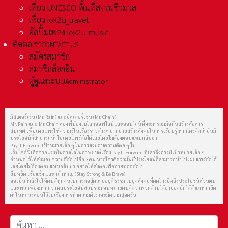
เที่ยว UNESCO พื้นที่สงวนชีวมวล
เที่ยว iok2u_travel
อัลปั้มเพลง iok2u_music
ติดต่อเรา
CONTACT US
สมัครสมาชิก
สมาชิกล็อกอิน
ผู้ดูแลระบบ
Administrator
มิสเตอร์เรน (Mr. Rain) และมิสเตอร์เชน (Mr. Chain)
Mr. Rain และ Mr. Chain สองพี่น้องในโลกออฟไลน์และออนไลน์ที่จะมาร่วมมือกันสร้างสื่อสาร
สนเทศ เพื่อเผยแพร่ให้ความรู้ในเรื่องราวต่างๆ มากมายสร้างสังคมในการเรียนรู้ หากใครคิดว่ามันมี
ประโยชน์ก็สามารถนำไปเผยแพร่ต่อได้เลยโดยไม่ต้องตอบแทนกลับมา
Pay It Forward เป้าหมายเล็ก ๆ ในการส่งมอบความดีต่อ ๆ ไป
เว็ปไซต์นี้เกิดจากแรงบันดาลใจในภาพยนต์เรื่อง Pay It Forward ที่เล่าถึงการมีเป้าหมายเล็ก ๆ
กำหนดไว้ให้ส่งมอบความดีต่อไปอีก 3 คน หากใครคิดว่ามันมีประโยชน์ก็สามารถนำไปเผยแพร่ต่อได้
เลยโดยไม่ต้องตอบแทนกลับมา อยากให้ส่งต่อเพื่อถ่ายทอดต่อไป
ยืนหยัด เข้มแข็ง และกล้าหาญ (Stay Strong & Be Brave)
ขอเป็นกำลังใจให้คนดีทุกคนในการต่อสู้ความอยุติธรรม ในยุคสังคมที่คดโกงยึดถึงประโยชน์ส่วนตน
และพวกฟ้องมากกว่าผลประโยชน์ส่วนรวม จนหลายคนคิดว่าพวกด้านได้อายอดมักได้ดี แต่หากยึด
คำในหลวงสอนไว้ในเรื่องการทำความดีเราจะมีความสุขครับ
การค้นหา