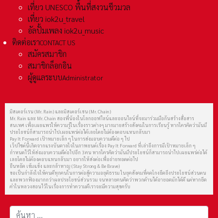
เที่ยว UNESCO พื้นที่สงวนชีวมวล
เที่ยว iok2u_travel
อัลปั้มเพลง iok2u_music
ติดต่อเรา
CONTACT US
สมัครสมาชิก
สมาชิกล็อกอิน
ผู้ดูแลระบบ
Administrator
มิสเตอร์เรน (Mr. Rain) และมิสเตอร์เชน (Mr. Chain)
Mr. Rain และ Mr. Chain สองพี่น้องในโลกออฟไลน์และออนไลน์ที่จะมาร่วมมือกันสร้างสื่อสาร
สนเทศ เพื่อเผยแพร่ให้ความรู้ในเรื่องราวต่างๆ มากมายสร้างสังคมในการเรียนรู้ หากใครคิดว่ามันมี
ประโยชน์ก็สามารถนำไปเผยแพร่ต่อได้เลยโดยไม่ต้องตอบแทนกลับมา
Pay It Forward เป้าหมายเล็ก ๆ ในการส่งมอบความดีต่อ ๆ ไป
เว็ปไซต์นี้เกิดจากแรงบันดาลใจในภาพยนต์เรื่อง Pay It Forward ที่เล่าถึงการมีเป้าหมายเล็ก ๆ
กำหนดไว้ให้ส่งมอบความดีต่อไปอีก 3 คน หากใครคิดว่ามันมีประโยชน์ก็สามารถนำไปเผยแพร่ต่อได้
เลยโดยไม่ต้องตอบแทนกลับมา อยากให้ส่งต่อเพื่อถ่ายทอดต่อไป
ยืนหยัด เข้มแข็ง และกล้าหาญ (Stay Strong & Be Brave)
ขอเป็นกำลังใจให้คนดีทุกคนในการต่อสู้ความอยุติธรรม ในยุคสังคมที่คดโกงยึดถึงประโยชน์ส่วนตน
และพวกฟ้องมากกว่าผลประโยชน์ส่วนรวม จนหลายคนคิดว่าพวกด้านได้อายอดมักได้ดี แต่หากยึด
คำในหลวงสอนไว้ในเรื่องการทำความดีเราจะมีความสุขครับ
การค้นหา