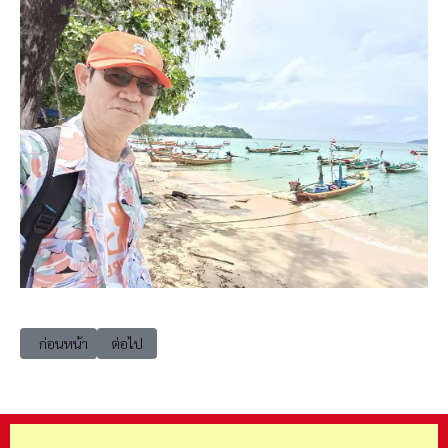
เนื้อหาก่อนหน้า: เที่ยวเพชรบูรณ์ (Travel Phetchabun)
เนื้อหาถัดไป: เที่ยวระยอง (Travel Rayong)
ก่อนหน้า
ต่อไป