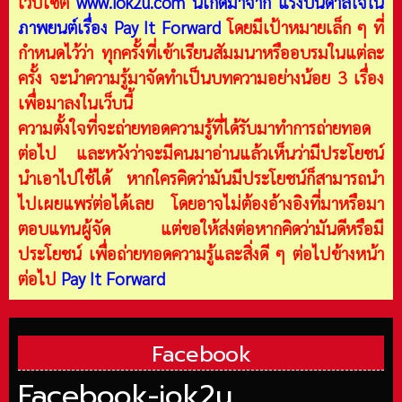
เว็บไซต์
www.iok2u.com
นี้เกิดมาจาก
แรงบันดาลใจใน
ภาพยนต์เรื่อง Pay It Forward
โดยมีเป้าหมายเล็ก ๆ ที่
กำหนดไว้ว่า ทุกครั้งที่เข้าเรียนสัมมนาหรืออบรมในแต่ละ
ครั้ง จะนำความรู้มาจัดทำเป็นบทความอย่างน้อย 3 เรื่อง
เพื่อมาลงในเว็บนี้
ความตั้งใจที่จะถ่ายทอดความรู้ที่ได้รับมาทำการถ่ายทอด
ต่อไป และหวังว่าจะมีคนมาอ่านแล้วเห็นว่ามีประโยชน์
นำเอาไปใช้ได้ หากใครคิดว่ามันมีประโยชน์ก็สามารถนำ
ไปเผยแพร่ต่อได้เลย โดยอาจไม่ต้องอ้างอิงที่มาหรือมา
ตอบแทนผู้จัด แต่ขอให้ส่งต่อหากคิดว่ามันดีหรือมี
ประโยชน์ เพื่อถ่ายทอดความรู้และสิ่งดี ๆ ต่อไปข้างหน้า
ต่อไป
Pay It Forward
Facebook
Facebook-iok2u