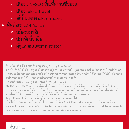
เที่ยว UNESCO พื้นที่สงวนชีวมวล
เที่ยว iok2u_travel
อัลปั้มเพลง iok2u_music
ติดต่อเรา
CONTACT US
สมัครสมาชิก
สมาชิกล็อกอิน
ผู้ดูแลระบบ
Administrator
ยืนหยัด เข้มแข็ง และกล้าหาญ (Stay Strong & Be Brave)
ขอเป็นกำลังใจให้คนดีทุกคนในการต่อสู้ความอยุติธรรม ในยุคสังคมที่คดโกงยึดถึงประโยชน์ส่วนตน
และพวกฟ้องมากกว่าผลประโยชน์ส่วนรวม จนหลายคนคิดว่าพวกด้านได้อายอดมักได้ดี แต่หากยึด
คำในหลวงสอนไว้ในเรื่องการทำความดีเราจะมีความสุขครับ
มิสเตอร์เรน (Mr. Rain) และมิสเตอร์เชน (Mr. Chain)
Mr. Rain และ Mr. Chain สองพี่น้องในโลกออฟไลน์และออนไลน์ที่จะมาร่วมมือกันสร้างสื่อสาร
สนเทศ เพื่อเผยแพร่ให้ความรู้ในเรื่องราวต่างๆ มากมายสร้างสังคมในการเรียนรู้ หากใครคิดว่ามันมี
ประโยชน์ก็สามารถนำไปเผยแพร่ต่อได้เลยโดยไม่ต้องตอบแทนกลับมา
Pay It Forward เป้าหมายเล็ก ๆ ในการส่งมอบความดีต่อ ๆ ไป
เว็ปไซต์นี้เกิดจากแรงบันดาลใจในภาพยนต์เรื่อง Pay It Forward ที่เล่าถึงการมีเป้าหมายเล็ก ๆ
กำหนดไว้ให้ส่งมอบความดีต่อไปอีก 3 คน หากใครคิดว่ามันมีประโยชน์ก็สามารถนำไปเผยแพร่ต่อได้
เลยโดยไม่ต้องตอบแทนกลับมา อยากให้ส่งต่อเพื่อถ่ายทอดต่อไป
การค้นหา