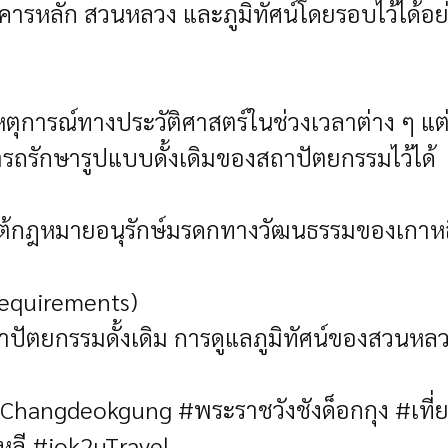
อาคารหลัก สวนหลวง และภูมิทัศน์โดยรอบไว้ได้
หตุการณ์ทางประวัติศาสตร์ในช่วงเวลาต่าง ๆ แ
ถรักษารูปแบบดั้งเดิมของสถาปัตยกรรมไว้ได้
ายใต้กฎหมายอนุรักษ์มรดกทางวัฒนธรรมของเกา
equirements)
์สถาปัตยกรรมดั้งเดิม การดูแลภูมิทัศน์ของสวนห
Changdeokgung #พระราชวังชังด็อกกุง #เที
หลี #iok2uTravel