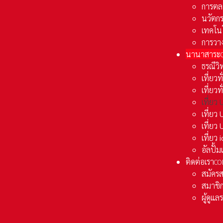
การตล
นวัตก
เทคโน
การวา
นานาสาระ
ธรณีวิ
เที่ยวท
เที่ยวท
เที่ย
เที่ย
เที่ยว
เที่ยว
อัลปั้
ติดต่อเรา
CO
สมัคร
สมาชิก
ผู้ดูแ