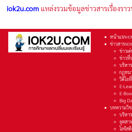
iok2u.com
แหล่งรวมข้อมูลข่าวสารเรื่องราว
หน้าแรก
HO
ข่าวสาร
NE
ข่าวเด
ข่าวที
บริหา
กฏหมา
วิดีโอท
E-Lea
E-Boo
Big D
บทความวิช
บริหาร
อุตสา
โลจิส