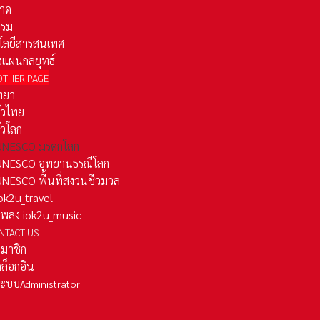
าด
รรม
โลยีสารสนเทศ
งแผนกลยุทธ์
OTHER PAGE
ทยา
ั่วไทย
ั่วโลก
ว UNESCO มรดกโลก
ว UNESCO อุทยานธรณีโลก
 UNESCO พื้นที่สงวนชีวมวล
 iok2u_travel
มเพลง iok2u_music
NTACT US
สมาชิก
ล็อกอิน
ลระบบ
Administrator