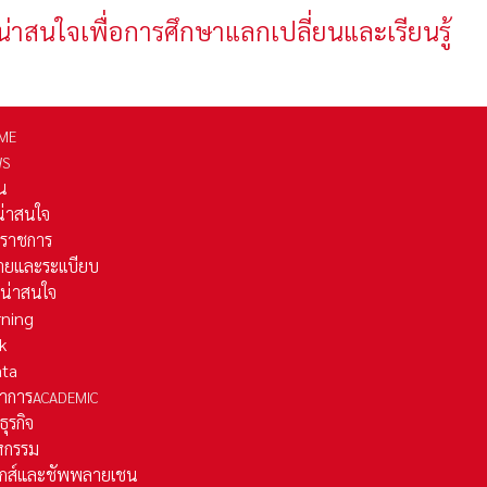
น่าสนใจเพื่อการศึกษาแลกเปลี่ยนและเรียนรู้
ME
WS
่น
่น่าสนใจ
รราชการ
ยและระเเบียบ
ี่น่าสนใจ
rning
k
ata
าการ
ACADEMIC
ธุรกิจ
หกรรม
ติกส์และชัพพลายเชน