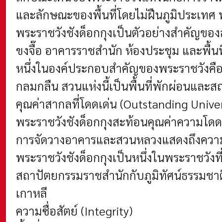
และลักษณะของพื้นที่โดยไม่ฝืนภูมิประเทศ ท
พระราชวังชังด็อกกุงเป็นตัวอย่างสำคัญข
ขงจื๊อ อาคารราชสำนัก ห้องประชุม และพื้นท
หนึ่งในองค์ประกอบสำคัญของพระราชวังคื
กลมกลืน สวนแห่งนี้เป็นพื้นที่พักผ่อนแล
คุณค่าสากลที่โดดเด่น (Outstanding Unive
พระราชวังชังด็อกกุงสะท้อนคุณค่าความโ
การจัดวางอาคารและสวนหลวงแสดงถึงความเข
พระราชวังชังด็อกกุงเป็นหนึ่งในพระราชวัง
สถาปัตยกรรมราชสำนักกับภูมิทัศน์ธรรมชา
เกาหลี
ความซื่อสัตย์ (Integrity)