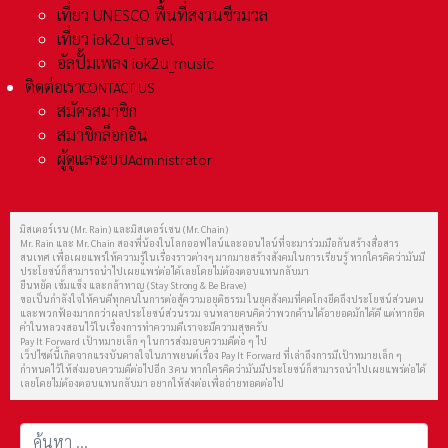
เที่ยว UNESCO พื้นที่สงวนชีวมวล
เที่ยว iok2u_travel
อัลปั้มเพลง iok2u_music
ติดต่อเรา
CONTACT US
สมัครสมาชิก
สมาชิกล็อกอิน
ผู้ดูแลระบบ
Administrator
มิสเตอร์เรน (Mr. Rain) และมิสเตอร์เชน (Mr. Chain)
Mr. Rain และ Mr. Chain สองพี่น้องในโลกออฟไลน์และออนไลน์ที่จะมาร่วมมือกันสร้างสื่อสาร
สนเทศ เพื่อเผยแพร่ให้ความรู้ในเรื่องราวต่างๆ มากมายสร้างสังคมในการเรียนรู้ หากใครคิดว่ามันมี
ประโยชน์ก็สามารถนำไปเผยแพร่ต่อได้เลยโดยไม่ต้องตอบแทนกลับมา
ยืนหยัด เข้มแข็ง และกล้าหาญ (Stay Strong & Be Brave)
ขอเป็นกำลังใจให้คนดีทุกคนในการต่อสู้ความอยุติธรรม ในยุคสังคมที่คดโกงยึดถึงประโยชน์ส่วนตน
และพวกฟ้องมากกว่าผลประโยชน์ส่วนรวม จนหลายคนคิดว่าพวกด้านได้อายอดมักได้ดี แต่หากยึด
คำในหลวงสอนไว้ในเรื่องการทำความดีเราจะมีความสุขครับ
Pay It Forward เป้าหมายเล็ก ๆ ในการส่งมอบความดีต่อ ๆ ไป
เว็ปไซต์นี้เกิดจากแรงบันดาลใจในภาพยนต์เรื่อง Pay It Forward ที่เล่าถึงการมีเป้าหมายเล็ก ๆ
กำหนดไว้ให้ส่งมอบความดีต่อไปอีก 3 คน หากใครคิดว่ามันมีประโยชน์ก็สามารถนำไปเผยแพร่ต่อได้
เลยโดยไม่ต้องตอบแทนกลับมา อยากให้ส่งต่อเพื่อถ่ายทอดต่อไป
การค้นหา