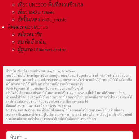
เที่ยว UNESCO พื้นที่สงวนชีวมวล
เที่ยว iok2u_travel
อัลปั้มเพลง iok2u_music
ติดต่อเรา
CONTACT US
สมัครสมาชิก
สมาชิกล็อกอิน
ผู้ดูแลระบบ
Administrator
ยืนหยัด เข้มแข็ง และกล้าหาญ (Stay Strong & Be Brave)
ขอเป็นกำลังใจให้คนดีทุกคนในการต่อสู้ความอยุติธรรม ในยุคสังคมที่คดโกงยึดถึงประโยชน์ส่วนตน
และพวกฟ้องมากกว่าผลประโยชน์ส่วนรวม จนหลายคนคิดว่าพวกด้านได้อายอดมักได้ดี แต่หากยึด
คำในหลวงสอนไว้ในเรื่องการทำความดีเราจะมีความสุขครับ
Pay It Forward เป้าหมายเล็ก ๆ ในการส่งมอบความดีต่อ ๆ ไป
เว็ปไซต์นี้เกิดจากแรงบันดาลใจในภาพยนต์เรื่อง Pay It Forward ที่เล่าถึงการมีเป้าหมายเล็ก ๆ
กำหนดไว้ให้ส่งมอบความดีต่อไปอีก 3 คน หากใครคิดว่ามันมีประโยชน์ก็สามารถนำไปเผยแพร่ต่อได้
เลยโดยไม่ต้องตอบแทนกลับมา อยากให้ส่งต่อเพื่อถ่ายทอดต่อไป
มิสเตอร์เรน (Mr. Rain) และมิสเตอร์เชน (Mr. Chain)
Mr. Rain และ Mr. Chain สองพี่น้องในโลกออฟไลน์และออนไลน์ที่จะมาร่วมมือกันสร้างสื่อสาร
สนเทศ เพื่อเผยแพร่ให้ความรู้ในเรื่องราวต่างๆ มากมายสร้างสังคมในการเรียนรู้ หากใครคิดว่ามันมี
ประโยชน์ก็สามารถนำไปเผยแพร่ต่อได้เลยโดยไม่ต้องตอบแทนกลับมา
การค้นหา