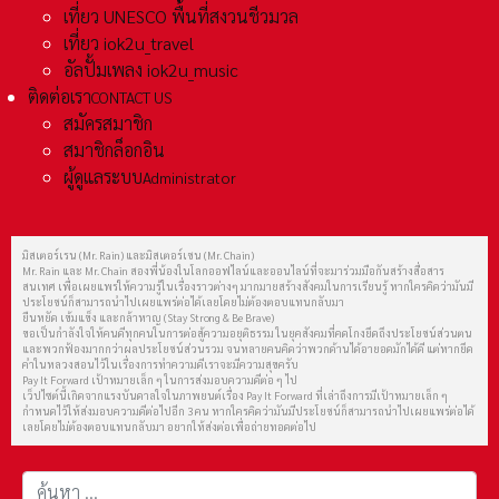
เที่ยว UNESCO พื้นที่สงวนชีวมวล
เที่ยว iok2u_travel
อัลปั้มเพลง iok2u_music
ติดต่อเรา
CONTACT US
สมัครสมาชิก
สมาชิกล็อกอิน
ผู้ดูแลระบบ
Administrator
มิสเตอร์เรน (Mr. Rain) และมิสเตอร์เชน (Mr. Chain)
Mr. Rain และ Mr. Chain สองพี่น้องในโลกออฟไลน์และออนไลน์ที่จะมาร่วมมือกันสร้างสื่อสาร
สนเทศ เพื่อเผยแพร่ให้ความรู้ในเรื่องราวต่างๆ มากมายสร้างสังคมในการเรียนรู้ หากใครคิดว่ามันมี
ประโยชน์ก็สามารถนำไปเผยแพร่ต่อได้เลยโดยไม่ต้องตอบแทนกลับมา
ยืนหยัด เข้มแข็ง และกล้าหาญ (Stay Strong & Be Brave)
ขอเป็นกำลังใจให้คนดีทุกคนในการต่อสู้ความอยุติธรรม ในยุคสังคมที่คดโกงยึดถึงประโยชน์ส่วนตน
และพวกฟ้องมากกว่าผลประโยชน์ส่วนรวม จนหลายคนคิดว่าพวกด้านได้อายอดมักได้ดี แต่หากยึด
คำในหลวงสอนไว้ในเรื่องการทำความดีเราจะมีความสุขครับ
Pay It Forward เป้าหมายเล็ก ๆ ในการส่งมอบความดีต่อ ๆ ไป
เว็ปไซต์นี้เกิดจากแรงบันดาลใจในภาพยนต์เรื่อง Pay It Forward ที่เล่าถึงการมีเป้าหมายเล็ก ๆ
กำหนดไว้ให้ส่งมอบความดีต่อไปอีก 3 คน หากใครคิดว่ามันมีประโยชน์ก็สามารถนำไปเผยแพร่ต่อได้
เลยโดยไม่ต้องตอบแทนกลับมา อยากให้ส่งต่อเพื่อถ่ายทอดต่อไป
การค้นหา