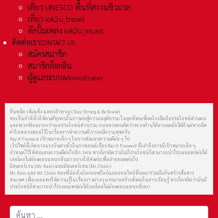
เที่ยว UNESCO พื้นที่สงวนชีวมวล
เที่ยว iok2u_travel
อัลปั้มเพลง iok2u_music
ติดต่อเรา
CONTACT US
สมัครสมาชิก
สมาชิกล็อกอิน
ผู้ดูแลระบบ
Administrator
ยืนหยัด เข้มแข็ง และกล้าหาญ (Stay Strong & Be Brave)
ขอเป็นกำลังใจให้คนดีทุกคนในการต่อสู้ความอยุติธรรม ในยุคสังคมที่คดโกงยึดถึงประโยชน์ส่วนตน
และพวกฟ้องมากกว่าผลประโยชน์ส่วนรวม จนหลายคนคิดว่าพวกด้านได้อายอดมักได้ดี แต่หากยึด
คำในหลวงสอนไว้ในเรื่องการทำความดีเราจะมีความสุขครับ
Pay It Forward เป้าหมายเล็ก ๆ ในการส่งมอบความดีต่อ ๆ ไป
เว็ปไซต์นี้เกิดจากแรงบันดาลใจในภาพยนต์เรื่อง Pay It Forward ที่เล่าถึงการมีเป้าหมายเล็ก ๆ
กำหนดไว้ให้ส่งมอบความดีต่อไปอีก 3 คน หากใครคิดว่ามันมีประโยชน์ก็สามารถนำไปเผยแพร่ต่อได้
เลยโดยไม่ต้องตอบแทนกลับมา อยากให้ส่งต่อเพื่อถ่ายทอดต่อไป
มิสเตอร์เรน (Mr. Rain) และมิสเตอร์เชน (Mr. Chain)
Mr. Rain และ Mr. Chain สองพี่น้องในโลกออฟไลน์และออนไลน์ที่จะมาร่วมมือกันสร้างสื่อสาร
สนเทศ เพื่อเผยแพร่ให้ความรู้ในเรื่องราวต่างๆ มากมายสร้างสังคมในการเรียนรู้ หากใครคิดว่ามันมี
ประโยชน์ก็สามารถนำไปเผยแพร่ต่อได้เลยโดยไม่ต้องตอบแทนกลับมา
การค้นหา