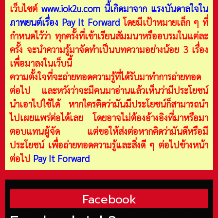
เว็บไซต์
www.iok2u.com
นี้เกิดมาจาก
แรงบันดาลใจใน
ภาพยนต์เรื่อง Pay It Forward
โดยมีเป้าหมายเล็ก ๆ ที่
กำหนดไว้ว่า ทุกครั้งที่เข้าเรียนสัมมนาหรืออบรมในแต่ละ
ครั้ง จะนำความรู้มาจัดทำเป็นบทความอย่างน้อย 3 เรื่อง
เพื่อมาลงในเว็บนี้
ความตั้งใจที่จะถ่ายทอดความรู้ที่ได้รับมาทำการถ่ายทอด
ต่อไป และหวังว่าจะมีคนมาอ่านแล้วเห็นว่ามีประโยชน์
นำเอาไปใช้ได้ หากใครคิดว่ามันมีประโยชน์ก็สามารถนำ
ไปเผยแพร่ต่อได้เลย โดยอาจไม่ต้องอ้างอิงที่มาหรือมา
ตอบแทนผู้จัด แต่ขอให้ส่งต่อหากคิดว่ามันดีหรือมี
ประโยชน์ เพื่อถ่ายทอดความรู้และสิ่งดี ๆ ต่อไปข้างหน้า
ต่อไป
Pay It Forward
Facebook