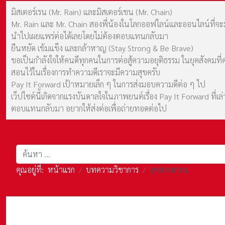
มิสเตอร์เรน (Mr. Rain) และมิสเตอร์เชน (Mr. Chain)
Mr. Rain และ Mr. Chain สองพี่น้องในโลกออฟไลน์และออนไลน์ที่จะมาร
นำไปเผยแพร่ต่อได้เลยโดยไม่ต้องตอบแทนกลับมา
ยืนหยัด เข้มแข็ง และกล้าหาญ (Stay Strong & Be Brave)
ขอเป็นกำลังใจให้คนดีทุกคนในการต่อสู้ความอยุติธรรม ในยุคสังค
สอนไว้ในเรื่องการทำความดีเราจะมีความสุขครับ
Pay It Forward เป้าหมายเล็ก ๆ ในการส่งมอบความดีต่อ ๆ ไป
เว็ปไซต์นี้เกิดจากแรงบันดาลใจในภาพยนต์เรื่อง Pay It Forward ที่
ตอบแทนกลับมา อยากให้ส่งต่อเพื่อถ่ายทอดต่อไป
การค้นหา
คุณอยู่ที่:
หน้าแรก
บทความวิชาการ
อุตสาหกรรม