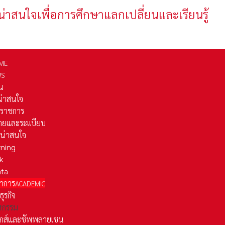
น่าสนใจเพื่อการศึกษาแลกเปลี่ยนและเรียนรู้
ME
WS
่น
่น่าสนใจ
รราชการ
ยและระเเบียบ
ี่น่าสนใจ
rning
k
ata
าการ
ACADEMIC
ธุรกิจ
หกรรม
ติกส์และชัพพลายเชน