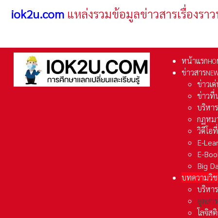
iok2u.com
แหล่งรวมข้อมูลข่าวสารเรื่องราว
หน้าแรก
HO
ข่าวสาร
NE
ข่าวเด
ข่าวที
บริหา
กฏหมา
วิดีโอท
E-Lea
E-Boo
Big D
บทความวิช
บริหาร
อุตสา
โลจิส