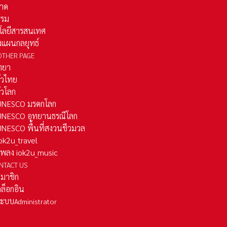
าด
รรม
โลยีสารสนเทศ
งแผนกลยุทธ์
OTHER PAGE
ทยา
ั่วไทย
ั่วโลก
ว UNESCO มรดกโลก
ว UNESCO อุทยานธรณีโลก
 UNESCO พื้นที่สงวนชีวมวล
 iok2u_travel
มเพลง iok2u_music
NTACT US
สมาชิก
ล็อกอิน
ลระบบ
Administrator