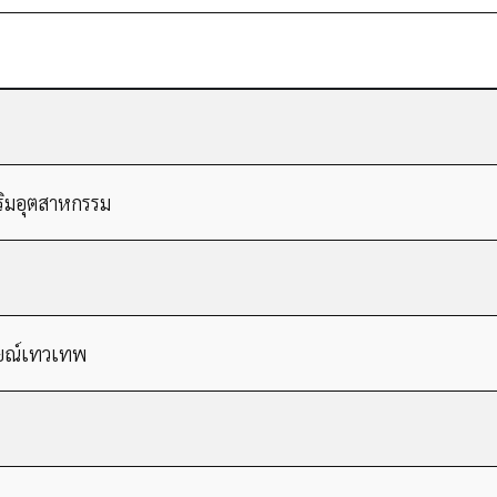
สริมอุตสาหกรรม
ยณ์เทวเทพ