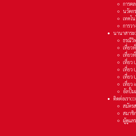
การตล
นวัตก
เทคโน
การวา
นานาสาระ
ธรณีวิ
เที่ยวท
เที่ยวท
เที่ย
เที่ย
เที่ยว
เที่ยว
อัลปั้
ติดต่อเรา
CO
สมัคร
สมาชิก
ผู้ดูแ