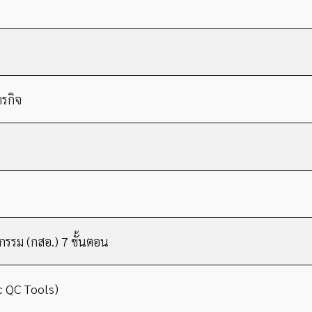
รกิจ
รรม (กสอ.) 7 ขั้นตอน
c QC Tools)