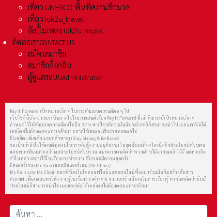
เที่ยว UNESCO พื้นที่สงวนชีวมวล
เที่ยว iok2u_travel
อัลปั้มเพลง iok2u_music
ติดต่อเรา
CONTACT US
สมัครสมาชิก
สมาชิกล็อกอิน
ผู้ดูแลระบบ
Administrator
Pay It Forward เป้าหมายเล็ก ๆ ในการส่งมอบความดีต่อ ๆ ไป
เว็ปไซต์นี้เกิดจากแรงบันดาลใจในภาพยนต์เรื่อง Pay It Forward ที่เล่าถึงการมีเป้าหมายเล็ก ๆ
กำหนดไว้ให้ส่งมอบความดีต่อไปอีก 3 คน หากใครคิดว่ามันมีประโยชน์ก็สามารถนำไปเผยแพร่ต่อได้
เลยโดยไม่ต้องตอบแทนกลับมา อยากให้ส่งต่อเพื่อถ่ายทอดต่อไป
ยืนหยัด เข้มแข็ง และกล้าหาญ (Stay Strong & Be Brave)
ขอเป็นกำลังใจให้คนดีทุกคนในการต่อสู้ความอยุติธรรม ในยุคสังคมที่คดโกงยึดถึงประโยชน์ส่วนตน
และพวกฟ้องมากกว่าผลประโยชน์ส่วนรวม จนหลายคนคิดว่าพวกด้านได้อายอดมักได้ดี แต่หากยึด
คำในหลวงสอนไว้ในเรื่องการทำความดีเราจะมีความสุขครับ
มิสเตอร์เรน (Mr. Rain) และมิสเตอร์เชน (Mr. Chain)
Mr. Rain และ Mr. Chain สองพี่น้องในโลกออฟไลน์และออนไลน์ที่จะมาร่วมมือกันสร้างสื่อสาร
สนเทศ เพื่อเผยแพร่ให้ความรู้ในเรื่องราวต่างๆ มากมายสร้างสังคมในการเรียนรู้ หากใครคิดว่ามันมี
ประโยชน์ก็สามารถนำไปเผยแพร่ต่อได้เลยโดยไม่ต้องตอบแทนกลับมา
การค้นหา