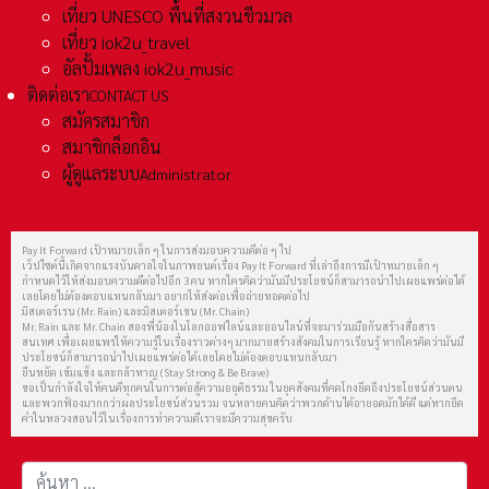
เที่ยว UNESCO พื้นที่สงวนชีวมวล
เที่ยว iok2u_travel
อัลปั้มเพลง iok2u_music
ติดต่อเรา
CONTACT US
สมัครสมาชิก
สมาชิกล็อกอิน
ผู้ดูแลระบบ
Administrator
Pay It Forward เป้าหมายเล็ก ๆ ในการส่งมอบความดีต่อ ๆ ไป
เว็ปไซต์นี้เกิดจากแรงบันดาลใจในภาพยนต์เรื่อง Pay It Forward ที่เล่าถึงการมีเป้าหมายเล็ก ๆ
กำหนดไว้ให้ส่งมอบความดีต่อไปอีก 3 คน หากใครคิดว่ามันมีประโยชน์ก็สามารถนำไปเผยแพร่ต่อได้
เลยโดยไม่ต้องตอบแทนกลับมา อยากให้ส่งต่อเพื่อถ่ายทอดต่อไป
มิสเตอร์เรน (Mr. Rain) และมิสเตอร์เชน (Mr. Chain)
Mr. Rain และ Mr. Chain สองพี่น้องในโลกออฟไลน์และออนไลน์ที่จะมาร่วมมือกันสร้างสื่อสาร
สนเทศ เพื่อเผยแพร่ให้ความรู้ในเรื่องราวต่างๆ มากมายสร้างสังคมในการเรียนรู้ หากใครคิดว่ามันมี
ประโยชน์ก็สามารถนำไปเผยแพร่ต่อได้เลยโดยไม่ต้องตอบแทนกลับมา
ยืนหยัด เข้มแข็ง และกล้าหาญ (Stay Strong & Be Brave)
ขอเป็นกำลังใจให้คนดีทุกคนในการต่อสู้ความอยุติธรรม ในยุคสังคมที่คดโกงยึดถึงประโยชน์ส่วนตน
และพวกฟ้องมากกว่าผลประโยชน์ส่วนรวม จนหลายคนคิดว่าพวกด้านได้อายอดมักได้ดี แต่หากยึด
คำในหลวงสอนไว้ในเรื่องการทำความดีเราจะมีความสุขครับ
การค้นหา